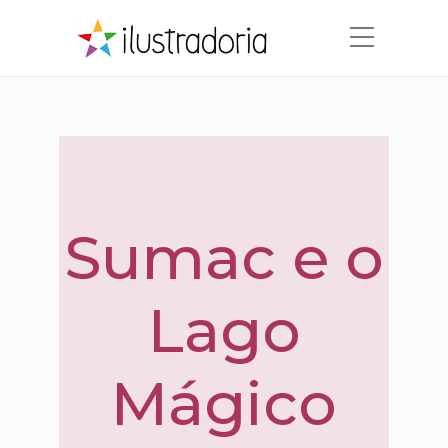
Sumac e o
Lago
Mágico