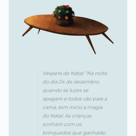
Véspera de Natal: “Na noite
do dia 24 de dezembro,
quando as luzes se
apagam e todos vão para a
cama, tem início a magia
do Natal. As crianças
sonham com os
brinquedos que ganharão