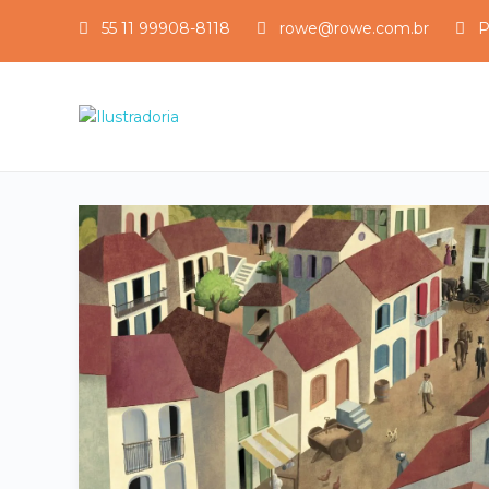
55 11 99908-8118
rowe@rowe.com.br
P