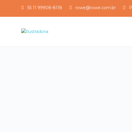
55 11 99908-8118
rowe@rowe.com.br
P