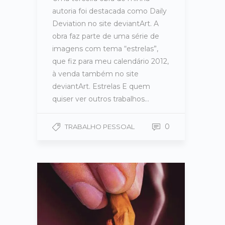
autoria foi destacada como Daily
Deviation no site deviantArt. A
obra faz parte de uma série de
imagens com tema “estrelas”,
que fiz para meu calendário 2012,
à venda também no site
deviantArt. Estrelas E quem
quiser ver outros trabalhos…
0
TRABALHO PESSOAL